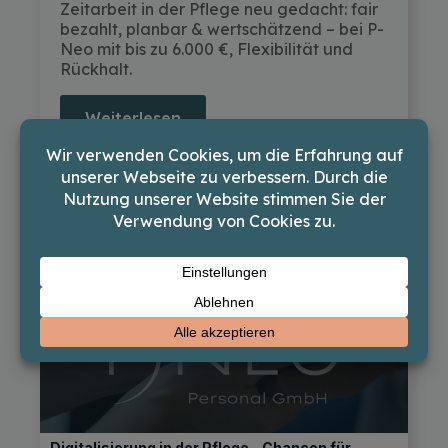
Zeitarbeit in der Pflege neu gedacht: fair
bezahlt, planbar & wertschätzend – bei P-
Neo mit bis zu 6.000 €, Flexibilität und
Rückhalt.
Weiterlesen
03.10.2025
Digitalisierung in der Pflege – Chancen für