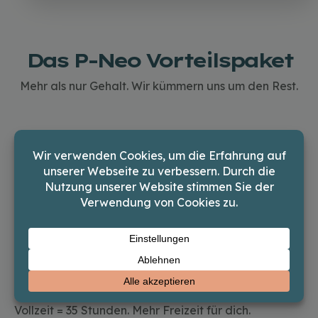
Das P-Neo Vorteilspaket
Mehr als nur Gehalt. Wir kümmern uns um den Rest.
Dienstwagen & Tankkarte
Für alle: VW Polo/Golf (o.ä.).
inklusive privater Nutzung und Tankkarte. Du zahlst
nur die 1%-Regelung.
35-Stunden-Woche
Vollzeit = 35 Stunden. Mehr Freizeit für dich.