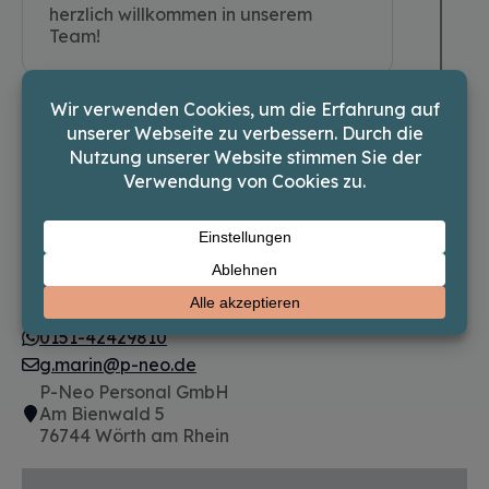
herzlich willkommen in unserem
Team!
Persönlicher
Ansprechpartner
07271-767 014 8
0151-42429810
g.marin@p-neo.de
P-Neo Personal GmbH
Am Bienwald 5
76744 Wörth am Rhein