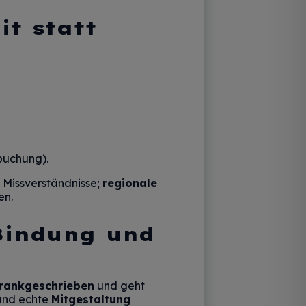
it statt
buchung).
 Missverständnisse;
regionale
en.
 Bindung und
krankgeschrieben
und geht
 und echte
Mitgestaltung