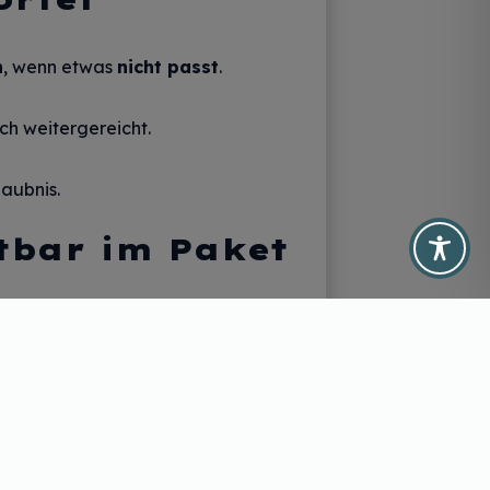
n
, wenn etwas
nicht passt
.
ich weitergereicht.
laubnis.
tbar im Paket
P-Neo bringt beides zusammen –
t nimmt.
P-Neo
steht für