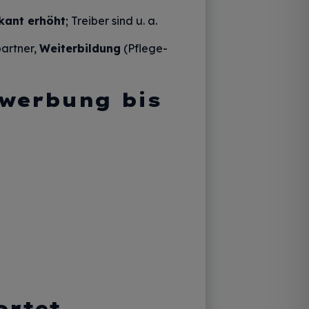
ikant erhöht
; Treiber sind u. a.
partner,
Weiterbildung
(Pflege-
ewerbung bis
ortet