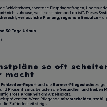
ter: Schichtchaos, spontane Einspringanfragen, Überstunde
eit
nicht zuhause, weil „sonst niemand da ist“. Dieses Sy
cherecht
,
verlässliche Planung
,
regionale Einsätze
– un
und 30 Tage Urlaub
t?
stpläne so oft scheite
r macht
r
Fehlzeiten-Report
und die
Barmer-Pflegestudie
zeigen
und
Präsentismus
belasten die Gesundheit und treiben 
ufig trotz Krankheit
am Arbeitsplatz.
heitsprävention. Wenn Pflegende
mitentscheiden
,
stabil
d die Zufriedenheit steigt.