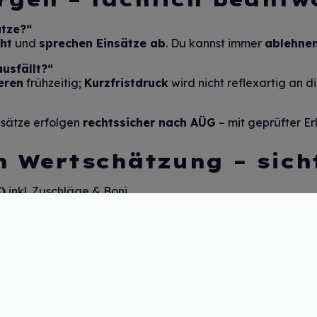
ätze?“
cht
und
sprechen Einsätze ab
. Du kannst immer
ablehne
usfällt?“
eren
frühzeitig;
Kurzfristdruck
wird nicht reflexartig an d
insätze erfolgen
rechtssicher nach AÜG
– mit geprüfter Er
n Wertschätzung – sich
)
inkl. Zuschläge & Boni.
obrad
.
30 Urlaubstage
.
ll,
fester Ansprechpartner
.
 ist Anerkennung, aber
Planbarkeit
ist Lebensqualität. 
lich
.
er Pflege möglich – wenn der Arbeitgeber Planbarkeit erns
ienstpläne
und
faire Konditionen
.