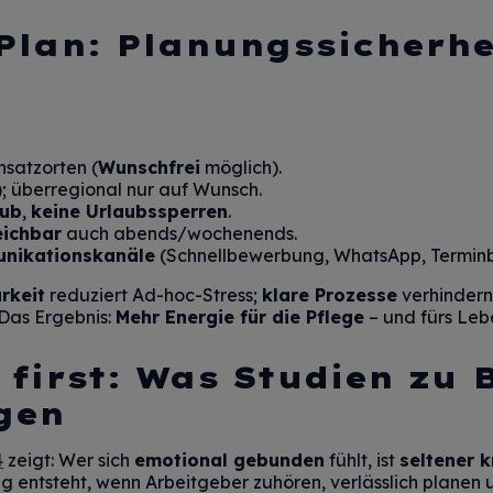
Plan: Planungssicherhe
nsatzorten (
Wunschfrei
möglich).
)
; überregional nur auf Wunsch.
aub
,
keine Urlaubssperren
.
eichbar
auch abends/wochenends.
unikationskanäle
(Schnellbewerbung, WhatsApp, Termin
rkeit
reduziert Ad-hoc-Stress;
klare Prozesse
verhindern
Das Ergebnis:
Mehr Energie für die Pflege
– und fürs Leb
 first: Was Studien zu
gen
4
zeigt: Wer sich
emotional gebunden
fühlt, ist
seltener 
ng entsteht, wenn Arbeitgeber zuhören, verlässlich planen