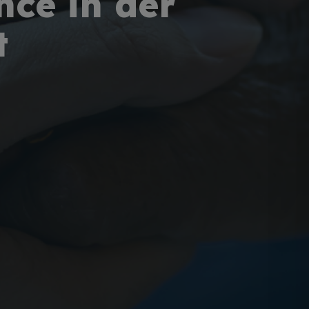
nce in der
t