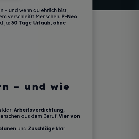
n – und wenn du ehrlich bist,
stem verschleißt Menschen.
P-Neo
d ja:
30 Tage Urlaub
,
ohne
rn – und wie
 klar:
Arbeitsverdichtung
,
Menschen aus dem Beruf.
Vier von
 planen
und
Zuschläge
klar