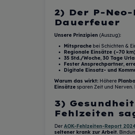
2) Der P-Neo-
Dauerfeuer
Unsere Prinzipien
(Auszug):
Mitsprache
bei Schichten & Ei
Regionale Einsätze (~70 km
35 Std./Woche
,
30 Tage Url
Fester Ansprechpartner
,
err
Digitale Einsatz- und Komm
Warum das wirkt:
Höhere
Planba
Einsätze
sparen Zeit und Nerven. 
3) Gesundheit
Fehlzeiten sa
Der
AOK-Fehlzeiten-Report 202
seltener krank zur Arbeit
. Bindu