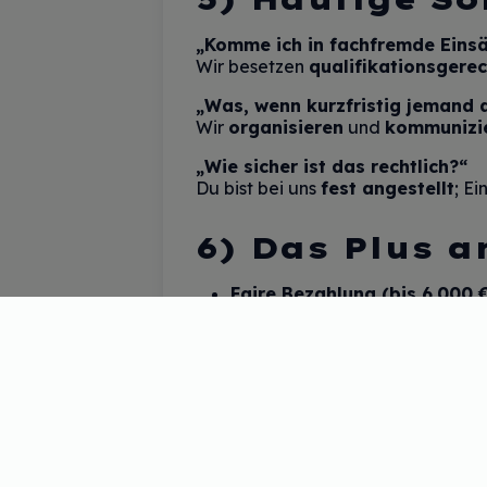
„Komme ich in fachfremde Eins
Wir besetzen
qualifikationsgere
„Was, wenn kurzfristig jemand a
Wir
organisieren
und
kommunizi
„Wie sicher ist das rechtlich?“
Du bist bei uns
fest angestellt
; E
6) Das Plus a
Faire Bezahlung (bis 6.000 €
Dienstwagen
ab Tag 1 oder
J
Regionale Einsätze
,
35 Std.
,
24/7-Erreichbarkeit
im Notfa
Warum das wichtig ist:
Vergütung
transparent
,
verlässlich
,
mensch
Work-Life-Balance
ist auch in d
Mitspracherecht
,
verlässliche D