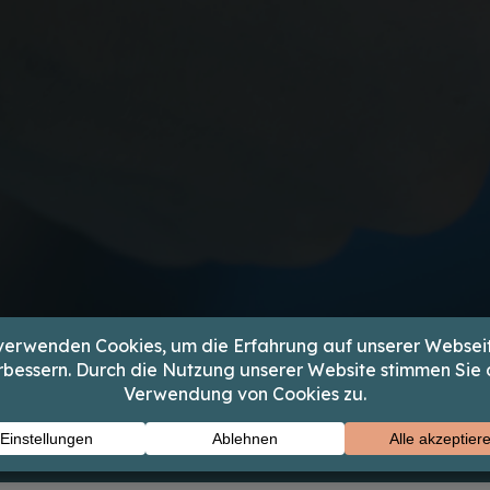
bekommst du Mitsprache, verlässliche Dienstpläne &
Stress und mehr Lebensqualität.