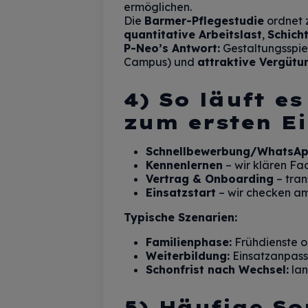
ermöglichen.
Die
Barmer-Pflegestudie
ordnet z
quantitative Arbeitslast
,
Schich
P-Neo’s Antwort:
Gestaltungsspie
Campus) und
attraktive Vergütu
4) So läuft e
zum ersten E
Schnellbewerbung/WhatsA
Kennenlernen
– wir klären Fa
Vertrag & Onboarding
– tran
Einsatzstart
– wir checken am 
Typische Szenarien:
Familienphase:
Frühdienste o
Weiterbildung:
Einsatzanpas
Schonfrist nach Wechsel:
lan
5) Häufige So