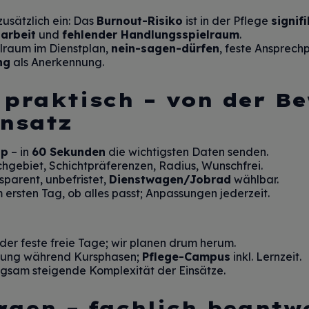
usätzlich ein: Das
Burnout-Risiko
ist in der Pflege
signif
tarbeit
und
fehlender Handlungsspielraum
.
lraum im Dienstplan,
nein-sagen-dürfen
, feste Ansprech
ng
als Anerkennung.
s praktisch – von der B
insatz
pp
– in
60 Sekunden
die wichtigsten Daten senden.
chgebiet, Schichtpräferenzen, Radius, Wunschfrei.
sparent, unbefristet,
Dienstwagen/Jobrad
wählbar.
ersten Tag, ob alles passt; Anpassungen jederzeit.
der feste freie Tage; wir planen drum herum.
sung während Kursphasen;
Pflege-Campus
inkl. Lernzeit.
gsam steigende Komplexität der Einsätze.
rgen – fachlich beantw