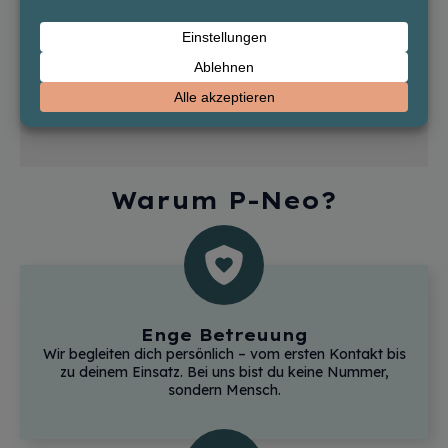
E-
Mail
*
Erinnere mich
Warum P-Neo?
Enge Betreuung
Wir begleiten dich persönlich – vom ersten Kontakt bis
zu deinem Einsatz. Bei uns bist du keine Nummer,
sondern Mensch.