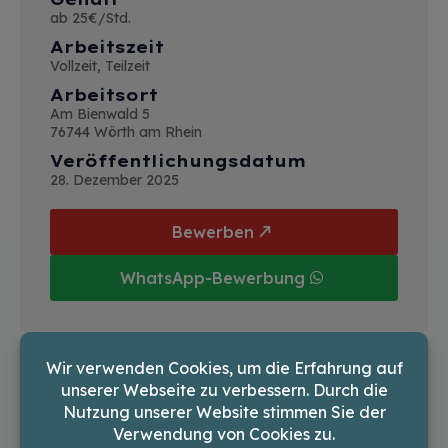
ab 25€/Std.
Arbeitszeit
Vollzeit, Teilzeit
Arbeitsort
Am Bienwald 5
76744 Wörth am Rhein
Veröffentlichungsdatum
28. Dezember 2025
Bewerben
WhatsApp-Bewerbung
Gerade keine Zeit? Bewirb dich
später!
Wir senden dir per E-Mail einen Link zu
diesem Job.